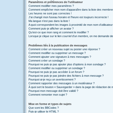
Paramètres et préférences de l’utilisateur
Comment modifier mes paramètres ?
Comment empêcher mon nom d’apparaître dans la liste des membre
Les heures ne sont pas correctes !
J’ai changé mon fuseau horaire et l’heure est toujours incorrecte !
Ma langue n’est pas dans la liste !
A quoi correspondent les images à proximité de mon nom d’utilisateur
Comment puis-je afficher un avatar ?
Qu’est-ce que mon rang et comment le modifier ?
Lorsque je clique sur le lien
courriel
d’un membre, on me demande de 
Problèmes liés à la publication de messages
Comment créer un nouveau sujet ou poster une réponse ?
Comment modifier ou supprimer un message ?
Comment ajouter une signature à mes messages ?
Comment créer un sondage ?
Pourquoi ne puis-je pas ajouter plus d’options à mon sondage ?
Comment modifier ou supprimer un sondage ?
Pourquoi ne puis-je pas accéder à un forum ?
Pourquoi ne puis-je pas joindre des fichiers à mon message ?
Pourquoi ai-je reçu un avertissement ?
Comment rapporter des messages à un modérateur ?
À quoi sert le bouton « Sauvegarder » dans la page de rédaction de
Pourquoi mon message doit être validé ?
Comment remonter mon sujet ?
Mise en forme et types de sujets
Que sont les BBCodes ?
Puis-je utiliser le HTML ?