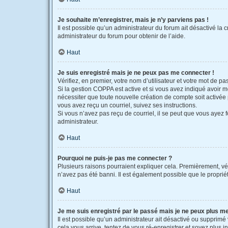
Je souhaite m’enregistrer, mais je n’y parviens pas !
Il est possible qu’un administrateur du forum ait désactivé la 
administrateur du forum pour obtenir de l’aide.
Haut
Je suis enregistré mais je ne peux pas me connecter !
Vérifiez, en premier, votre nom d’utilisateur et votre mot de pass
Si la gestion COPPA est active et si vous avez indiqué avoir m
nécessiter que toute nouvelle création de compte soit activée
vous avez reçu un courriel, suivez ses instructions.
Si vous n’avez pas reçu de courriel, il se peut que vous ayez fo
administrateur.
Haut
Pourquoi ne puis-je pas me connecter ?
Plusieurs raisons pourraient expliquer cela. Premièrement, véri
n’avez pas été banni. Il est également possible que le propriétai
Haut
Je me suis enregistré par le passé mais je ne peux plus m
Il est possible qu’un administrateur ait désactivé ou supprimé
cela vous arrive, tentez de vous ré-enregistrer et soyez plus in