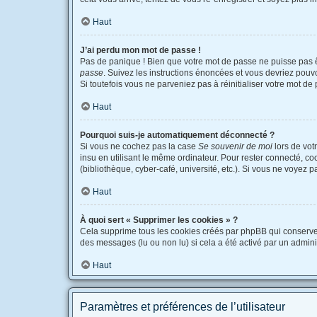
Haut
J’ai perdu mon mot de passe !
Pas de panique ! Bien que votre mot de passe ne puisse pas êtr
passe
. Suivez les instructions énoncées et vous devriez pou
Si toutefois vous ne parveniez pas à réinitialiser votre mot d
Haut
Pourquoi suis-je automatiquement déconnecté ?
Si vous ne cochez pas la case
Se souvenir de moi
lors de vot
insu en utilisant le même ordinateur. Pour rester connecté, c
(bibliothèque, cyber-café, université, etc.). Si vous ne voyez p
Haut
À quoi sert « Supprimer les cookies » ?
Cela supprime tous les cookies créés par phpBB qui conservent 
des messages (lu ou non lu) si cela a été activé par un admi
Haut
Paramètres et préférences de l’utilisateur