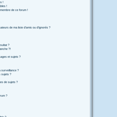
s !
bles !
n membre de ce forum !
ateurs de ma liste d’amis ou d’ignorés ?
sultat ?
anche ?!
ages et sujets ?
a surveillance ?
 sujets ?
es de sujets ?
orum ?
ible ?