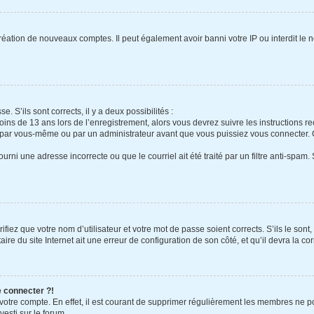
création de nouveaux comptes. Il peut également avoir banni votre IP ou interdit le 
e. S’ils sont corrects, il y a deux possibilités :
oins de 13 ans lors de l’enregistrement, alors vous devrez suivre les instructions 
 par vous-même ou par un administrateur avant que vous puissiez vous connecter. Ce
urni une adresse incorrecte ou que le courriel ait été traité par un filtre anti-spam.
fiez que votre nom d’utilisateur et votre mot de passe soient corrects. S’ils le sont
re du site Internet ait une erreur de configuration de son côté, et qu’il devra la cor
e connecter ?!
 votre compte. En effet, il est courant de supprimer régulièrement les membres ne po
vesti sur le forum.