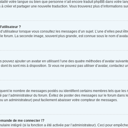
 installé votre langue ou bien que personne n’ait encore traduit phpBB dans votre 
as à créer et partager une nouvelle traduction. Vous trouverez plus d’informations sur
utilisateur ?
d’utilisateur lorsque vous consultez les messages d’un sujet. L’une d’elles peut êt
r le forum. La seconde image, souvent plus grande, est connue sous le nom d’ava
us pouvez ajouter un avatar en utilisant l’une des quatre méthodes d’avatar suivantes
dont ils sont mis à disposition. Si vous ne pouvez pas utiliser d’avatar, contactez 
ndiquent le nombre de messages postés ou identifient certains membres tels que les
tré par l’administrateur du forum. Évitez de poster des messages sur le forum dans l
 (ou un administrateur) peut facilement abaisser votre compteur de messages.
emande de me connecter !?
ire intégré (si la fonction a été activée par l’administrateur). Ceci pour empêcher l’