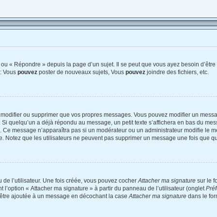
ou « Répondre » depuis la page d’un sujet. Il se peut que vous ayez besoin d’être 
 : Vous
pouvez
poster de nouveaux sujets, Vous
pouvez
joindre des fichiers, etc.
 modifier ou supprimer que vos propres messages. Vous pouvez modifier un messag
 quelqu’un a déjà répondu au message, un petit texte s’affichera en bas du messag
on. Ce message n’apparaîtra pas si un modérateur ou un administrateur modifie le me
tive. Notez que les utilisateurs ne peuvent pas supprimer un message une fois que q
de l’utilisateur. Une fois créée, vous pouvez cocher
Attacher ma signature
sur le 
 l’option « Attacher ma signature » à partir du panneau de l’utilisateur (onglet
Préf
d’être ajoutée à un message en décochant la case
Attacher ma signature
dans le for