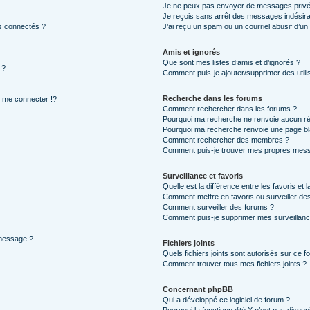
Je ne peux pas envoyer de messages privé
Je reçois sans arrêt des messages indésira
s connectés ?
J’ai reçu un spam ou un courriel abusif d’u
Amis et ignorés
Que sont mes listes d’amis et d’ignorés ?
 ?
Comment puis-je ajouter/supprimer des utilis
Recherche dans les forums
me connecter !?
Comment rechercher dans les forums ?
Pourquoi ma recherche ne renvoie aucun ré
Pourquoi ma recherche renvoie une page bl
Comment rechercher des membres ?
Comment puis-je trouver mes propres mess
Surveillance et favoris
Quelle est la différence entre les favoris et l
Comment mettre en favoris ou surveiller des
Comment surveiller des forums ?
Comment puis-je supprimer mes surveillanc
 message ?
Fichiers joints
Quels fichiers joints sont autorisés sur ce f
Comment trouver tous mes fichiers joints ?
Concernant phpBB
Qui a développé ce logiciel de forum ?
Pourquoi la fonctionnalité X n’est pas dispon