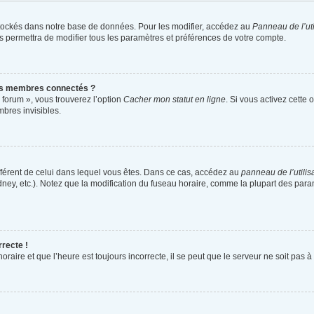
tockés dans notre base de données. Pour les modifier, accédez au
Panneau de l’uti
s permettra de modifier tous les paramètres et préférences de votre compte.
es membres connectés ?
 forum », vous trouverez l’option
Cacher mon statut en ligne
. Si vous activez cette 
bres invisibles.
différent de celui dans lequel vous êtes. Dans ce cas, accédez au
panneau de l’utilis
dney, etc.). Notez que la modification du fuseau horaire, comme la plupart des par
rrecte !
raire et que l’heure est toujours incorrecte, il se peut que le serveur ne soit pas 