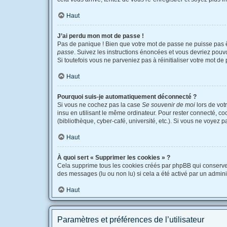
Haut
J’ai perdu mon mot de passe !
Pas de panique ! Bien que votre mot de passe ne puisse pas êtr
passe
. Suivez les instructions énoncées et vous devriez pou
Si toutefois vous ne parveniez pas à réinitialiser votre mot d
Haut
Pourquoi suis-je automatiquement déconnecté ?
Si vous ne cochez pas la case
Se souvenir de moi
lors de vot
insu en utilisant le même ordinateur. Pour rester connecté, c
(bibliothèque, cyber-café, université, etc.). Si vous ne voyez p
Haut
À quoi sert « Supprimer les cookies » ?
Cela supprime tous les cookies créés par phpBB qui conservent 
des messages (lu ou non lu) si cela a été activé par un admi
Haut
Paramètres et préférences de l’utilisateur