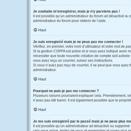
Je souhaite m’enregistrer, mais je n’y parviens pas !
Il est possible qu’un administrateur du forum ait désactivé la 
administrateur du forum pour obtenir de l’aide.
Haut
Je suis enregistré mais je ne peux pas me connecter !
Vérifiez, en premier, votre nom d’utilisateur et votre mot de pass
Si la gestion COPPA est active et si vous avez indiqué avoir m
nécessiter que toute nouvelle création de compte soit activée
vous avez reçu un courriel, suivez ses instructions.
Si vous n’avez pas reçu de courriel, il se peut que vous ayez fo
administrateur.
Haut
Pourquoi ne puis-je pas me connecter ?
Plusieurs raisons pourraient expliquer cela. Premièrement, véri
n’avez pas été banni. Il est également possible que le propriétai
Haut
Je me suis enregistré par le passé mais je ne peux plus m
Il est possible qu’un administrateur ait désactivé ou supprimé
cela vous arrive, tentez de vous ré-enregistrer et soyez plus in