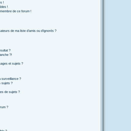
s !
bles !
n membre de ce forum !
ateurs de ma liste d’amis ou d’ignorés ?
sultat ?
anche ?!
ages et sujets ?
a surveillance ?
 sujets ?
es de sujets ?
orum ?
ible ?