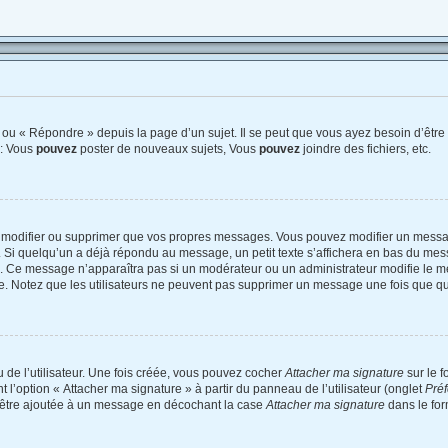
ou « Répondre » depuis la page d’un sujet. Il se peut que vous ayez besoin d’être 
 : Vous
pouvez
poster de nouveaux sujets, Vous
pouvez
joindre des fichiers, etc.
 modifier ou supprimer que vos propres messages. Vous pouvez modifier un messag
 quelqu’un a déjà répondu au message, un petit texte s’affichera en bas du messag
on. Ce message n’apparaîtra pas si un modérateur ou un administrateur modifie le me
tive. Notez que les utilisateurs ne peuvent pas supprimer un message une fois que q
de l’utilisateur. Une fois créée, vous pouvez cocher
Attacher ma signature
sur le 
 l’option « Attacher ma signature » à partir du panneau de l’utilisateur (onglet
Préf
d’être ajoutée à un message en décochant la case
Attacher ma signature
dans le for