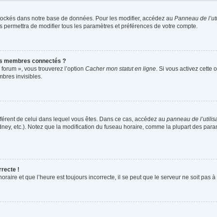
tockés dans notre base de données. Pour les modifier, accédez au
Panneau de l’uti
s permettra de modifier tous les paramètres et préférences de votre compte.
es membres connectés ?
 forum », vous trouverez l’option
Cacher mon statut en ligne
. Si vous activez cette 
bres invisibles.
différent de celui dans lequel vous êtes. Dans ce cas, accédez au
panneau de l’utilis
dney, etc.). Notez que la modification du fuseau horaire, comme la plupart des par
rrecte !
raire et que l’heure est toujours incorrecte, il se peut que le serveur ne soit pas 