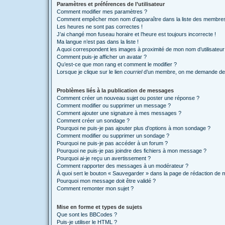
Paramètres et préférences de l’utilisateur
Comment modifier mes paramètres ?
Comment empêcher mon nom d’apparaître dans la liste des membre
Les heures ne sont pas correctes !
J’ai changé mon fuseau horaire et l’heure est toujours incorrecte !
Ma langue n’est pas dans la liste !
A quoi correspondent les images à proximité de mon nom d’utilisateur
Comment puis-je afficher un avatar ?
Qu’est-ce que mon rang et comment le modifier ?
Lorsque je clique sur le lien
courriel
d’un membre, on me demande de 
Problèmes liés à la publication de messages
Comment créer un nouveau sujet ou poster une réponse ?
Comment modifier ou supprimer un message ?
Comment ajouter une signature à mes messages ?
Comment créer un sondage ?
Pourquoi ne puis-je pas ajouter plus d’options à mon sondage ?
Comment modifier ou supprimer un sondage ?
Pourquoi ne puis-je pas accéder à un forum ?
Pourquoi ne puis-je pas joindre des fichiers à mon message ?
Pourquoi ai-je reçu un avertissement ?
Comment rapporter des messages à un modérateur ?
À quoi sert le bouton « Sauvegarder » dans la page de rédaction de
Pourquoi mon message doit être validé ?
Comment remonter mon sujet ?
Mise en forme et types de sujets
Que sont les BBCodes ?
Puis-je utiliser le HTML ?