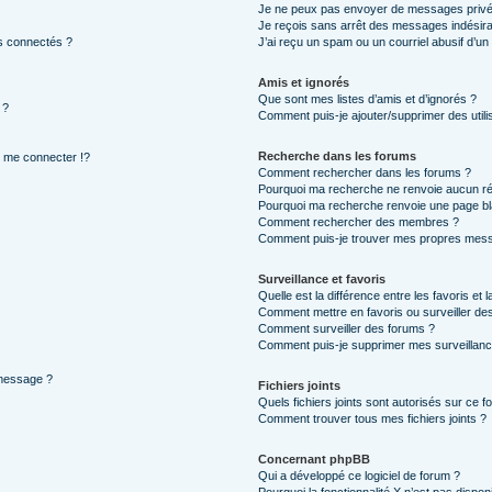
Je ne peux pas envoyer de messages privé
Je reçois sans arrêt des messages indésira
s connectés ?
J’ai reçu un spam ou un courriel abusif d’u
Amis et ignorés
Que sont mes listes d’amis et d’ignorés ?
 ?
Comment puis-je ajouter/supprimer des utilis
Recherche dans les forums
me connecter !?
Comment rechercher dans les forums ?
Pourquoi ma recherche ne renvoie aucun ré
Pourquoi ma recherche renvoie une page bl
Comment rechercher des membres ?
Comment puis-je trouver mes propres mess
Surveillance et favoris
Quelle est la différence entre les favoris et l
Comment mettre en favoris ou surveiller des
Comment surveiller des forums ?
Comment puis-je supprimer mes surveillanc
 message ?
Fichiers joints
Quels fichiers joints sont autorisés sur ce f
Comment trouver tous mes fichiers joints ?
Concernant phpBB
Qui a développé ce logiciel de forum ?
Pourquoi la fonctionnalité X n’est pas dispon