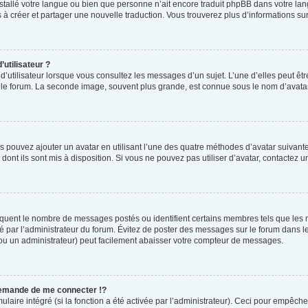
 installé votre langue ou bien que personne n’ait encore traduit phpBB dans votre 
as à créer et partager une nouvelle traduction. Vous trouverez plus d’informations sur
utilisateur ?
d’utilisateur lorsque vous consultez les messages d’un sujet. L’une d’elles peut êt
r le forum. La seconde image, souvent plus grande, est connue sous le nom d’ava
us pouvez ajouter un avatar en utilisant l’une des quatre méthodes d’avatar suivantes
dont ils sont mis à disposition. Si vous ne pouvez pas utiliser d’avatar, contactez 
ndiquent le nombre de messages postés ou identifient certains membres tels que les
tré par l’administrateur du forum. Évitez de poster des messages sur le forum dans l
 (ou un administrateur) peut facilement abaisser votre compteur de messages.
emande de me connecter !?
ire intégré (si la fonction a été activée par l’administrateur). Ceci pour empêcher l’