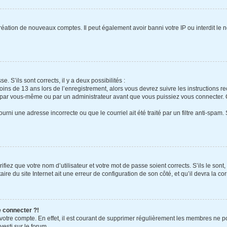
création de nouveaux comptes. Il peut également avoir banni votre IP ou interdit le 
e. S’ils sont corrects, il y a deux possibilités :
oins de 13 ans lors de l’enregistrement, alors vous devrez suivre les instructions 
 par vous-même ou par un administrateur avant que vous puissiez vous connecter. Ce
urni une adresse incorrecte ou que le courriel ait été traité par un filtre anti-spam.
fiez que votre nom d’utilisateur et votre mot de passe soient corrects. S’ils le sont
re du site Internet ait une erreur de configuration de son côté, et qu’il devra la cor
e connecter ?!
 votre compte. En effet, il est courant de supprimer régulièrement les membres ne po
vesti sur le forum.