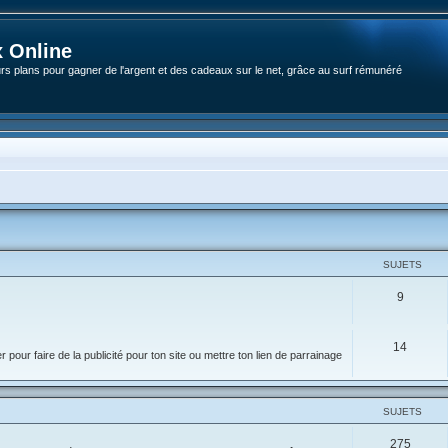
 Online
rs plans pour gagner de l'argent et des cadeaux sur le net, grâce au surf rémunéré
SUJETS
S
9
u
S
14
j
ter pour faire de la publicité pour ton site ou mettre ton lien de parrainage
u
e
j
t
SUJETS
e
s
S
275