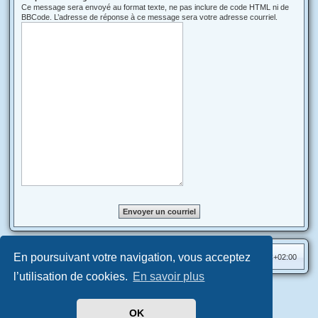
Ce message sera envoyé au format texte, ne pas inclure de code HTML ni de
BBCode. L’adresse de réponse à ce message sera votre adresse courriel.
En poursuivant votre navigation, vous acceptez
Accueil
Index du forum
Heures au format
UTC+02:00
l’utilisation de cookies.
En savoir plus
Aero
style developed for phpBB
Développé par
phpBB
® Forum Software © phpBB Limited
OK