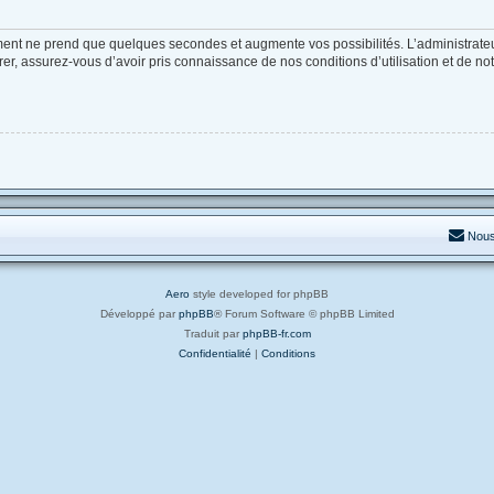
ement ne prend que quelques secondes et augmente vos possibilités. L’administrat
, assurez-vous d’avoir pris connaissance de nos conditions d’utilisation et de notre
Nous
Aero
style developed for phpBB
Développé par
phpBB
® Forum Software © phpBB Limited
Traduit par
phpBB-fr.com
Confidentialité
|
Conditions