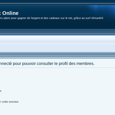
 Online
rs plans pour gagner de l'argent et des cadeaux sur le net, grâce au surf rémunéré
nnecté pour pouvoir consulter le profil des membres.
on
r cette session