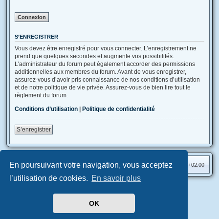
S’ENREGISTRER
Vous devez être enregistré pour vous connecter. L’enregistrement ne
prend que quelques secondes et augmente vos possibilités.
L’administrateur du forum peut également accorder des permissions
additionnelles aux membres du forum. Avant de vous enregistrer,
assurez-vous d’avoir pris connaissance de nos conditions d’utilisation
et de notre politique de vie privée. Assurez-vous de bien lire tout le
règlement du forum.
Conditions d’utilisation
|
Politique de confidentialité
S’enregistrer
En poursuivant votre navigation, vous acceptez
Accueil
Index du forum
Heures au format
UTC+02:00
l’utilisation de cookies.
En savoir plus
Aero
style developed for phpBB
Développé par
phpBB
® Forum Software © phpBB Limited
OK
Traduit par
phpBB-fr.com
Confidentialité
|
Conditions