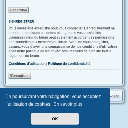
S’ENREGISTRER
Vous devez être enregistré pour vous connecter. L’enregistrement ne
prend que quelques secondes et augmente vos possibilités.
L’administrateur du forum peut également accorder des permissions
additionnelles aux membres du forum. Avant de vous enregistrer,
assurez-vous d’avoir pris connaissance de nos conditions d’utilisation
et de notre politique de vie privée. Assurez-vous de bien lire tout le
règlement du forum.
Conditions d’utilisation
|
Politique de confidentialité
S’enregistrer
En poursuivant votre navigation, vous acceptez
Accueil
Index du forum
Heures au format
UTC+02:00
l’utilisation de cookies.
En savoir plus
Aero
style developed for phpBB
Développé par
phpBB
® Forum Software © phpBB Limited
OK
Traduit par
phpBB-fr.com
Confidentialité
|
Conditions