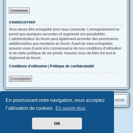
S’ENREGISTRER
Vous devez être enregistré pour vous connecter. L’enregistrement ne
prend que quelques secondes et augmente vos possibilités.
L’administrateur du forum peut également accorder des permissions
additionnelles aux membres du forum. Avant de vous enregistrer,
assurez-vous d’avoir pris connaissance de nos conditions d’utilisation
et de notre politique de vie privée. Assurez-vous de bien lire tout le
règlement du forum.
Conditions d’utilisation
|
Politique de confidentialité
S’enregistrer
En poursuivant votre navigation, vous acceptez
Accueil
Index du forum
Heures au format
UTC+02:00
l’utilisation de cookies.
En savoir plus
Aero
style developed for phpBB
Développé par
phpBB
® Forum Software © phpBB Limited
OK
Traduit par
phpBB-fr.com
Confidentialité
|
Conditions