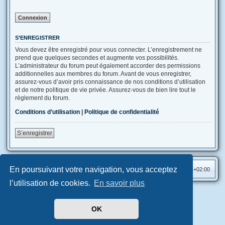
S’ENREGISTRER
Vous devez être enregistré pour vous connecter. L’enregistrement ne
prend que quelques secondes et augmente vos possibilités.
L’administrateur du forum peut également accorder des permissions
additionnelles aux membres du forum. Avant de vous enregistrer,
assurez-vous d’avoir pris connaissance de nos conditions d’utilisation
et de notre politique de vie privée. Assurez-vous de bien lire tout le
règlement du forum.
Conditions d’utilisation
|
Politique de confidentialité
S’enregistrer
En poursuivant votre navigation, vous acceptez
Accueil
Index du forum
Heures au format
UTC+02:00
l’utilisation de cookies.
En savoir plus
Aero
style developed for phpBB
Développé par
phpBB
® Forum Software © phpBB Limited
OK
Traduit par
phpBB-fr.com
Confidentialité
|
Conditions