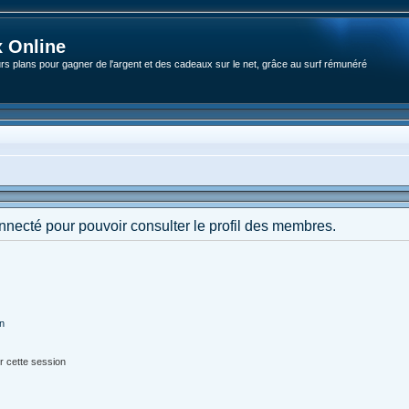
 Online
rs plans pour gagner de l'argent et des cadeaux sur le net, grâce au surf rémunéré
nnecté pour pouvoir consulter le profil des membres.
on
r cette session