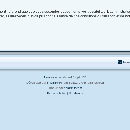
ement ne prend que quelques secondes et augmente vos possibilités. L’administrat
, assurez-vous d’avoir pris connaissance de nos conditions d’utilisation et de notre
Nous
Aero
style developed for phpBB
Développé par
phpBB
® Forum Software © phpBB Limited
Traduit par
phpBB-fr.com
Confidentialité
|
Conditions