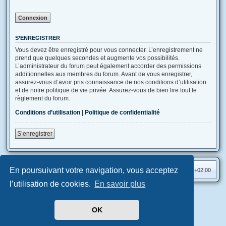
S’ENREGISTRER
Vous devez être enregistré pour vous connecter. L’enregistrement ne
prend que quelques secondes et augmente vos possibilités.
L’administrateur du forum peut également accorder des permissions
additionnelles aux membres du forum. Avant de vous enregistrer,
assurez-vous d’avoir pris connaissance de nos conditions d’utilisation
et de notre politique de vie privée. Assurez-vous de bien lire tout le
règlement du forum.
Conditions d’utilisation
|
Politique de confidentialité
S’enregistrer
En poursuivant votre navigation, vous acceptez
Accueil
Index du forum
Heures au format
UTC+02:00
l’utilisation de cookies.
En savoir plus
Aero
style developed for phpBB
Développé par
phpBB
® Forum Software © phpBB Limited
OK
Traduit par
phpBB-fr.com
Confidentialité
|
Conditions