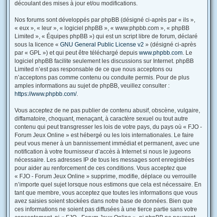
découlant des mises à jour et/ou modifications.
Nos forums sont développés par phpBB (désigné ci-après par « ils »,
« eux », « leur », « logiciel phpBB », « www.phpbb.com », « phpBB
Limited », « Équipes phpBB ») qui est un script libre de forum, déclaré
sous la licence «
GNU General Public License v2
» (désigné ci-après
par « GPL ») et qui peut être téléchargé depuis
www.phpbb.com
. Le
logiciel phpBB facilite seulement les discussions sur Internet. phpBB
Limited n’est pas responsable de ce que nous acceptons ou
n’acceptons pas comme contenu ou conduite permis. Pour de plus
amples informations au sujet de phpBB, veuillez consulter :
https://www.phpbb.com/
.
Vous acceptez de ne pas publier de contenu abusif, obscène, vulgaire,
diffamatoire, choquant, menaçant, à caractère sexuel ou tout autre
contenu qui peut transgresser les lois de votre pays, du pays où « FJO -
Forum Jeux Online » est hébergé ou les lois internationales. Le faire
peut vous mener à un bannissement immédiat et permanent, avec une
notification à votre fournisseur d’accès à Internet si nous le jugeons
nécessaire. Les adresses IP de tous les messages sont enregistrées
pour aider au renforcement de ces conditions. Vous acceptez que
« FJO - Forum Jeux Online » supprime, modifie, déplace ou verrouille
n’importe quel sujet lorsque nous estimons que cela est nécessaire. En
tant que membre, vous acceptez que toutes les informations que vous
avez saisies soient stockées dans notre base de données. Bien que
ces informations ne soient pas diffusées à une tierce partie sans votre