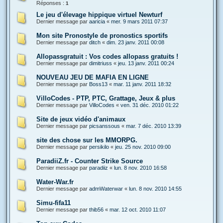
Réponses :
1
Le jeu d'élevage hippique virtuel Newturf
Dernier message par
aaricia
«
mer. 9 mars 2011 07:37
Mon site Pronostyle de pronostics sportifs
Dernier message par
ditch
«
dim. 23 janv. 2011 00:08
Allopassgratuit : Vos codes allopass gratuits !
Dernier message par
dimitriuss
«
jeu. 13 janv. 2011 00:24
NOUVEAU JEU DE MAFIA EN LIGNE
Dernier message par
Boss13
«
mar. 11 janv. 2011 18:32
VilloCodes - PTP, PTC, Grattage, Jeux & plus
Dernier message par
VilloCodes
«
ven. 31 déc. 2010 01:22
Site de jeux vidéo d'animaux
Dernier message par
picsanssous
«
mar. 7 déc. 2010 13:39
site des chose sur les MMORPG.
Dernier message par
persikilo
«
jeu. 25 nov. 2010 09:00
ParadiiZ.fr - Counter Strike Source
Dernier message par
paradiiz
«
lun. 8 nov. 2010 16:58
Water-War.fr
Dernier message par
admWaterwar
«
lun. 8 nov. 2010 14:55
Simu-fifa11
Dernier message par
thib56
«
mar. 12 oct. 2010 11:07