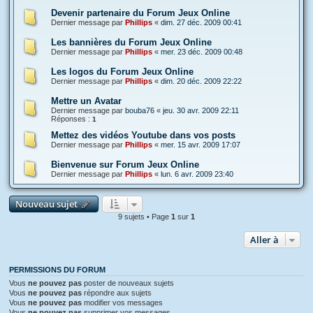
Devenir partenaire du Forum Jeux Online
Dernier message par
Phillips
«
dim. 27 déc. 2009 00:41
Les bannières du Forum Jeux Online
Dernier message par
Phillips
«
mer. 23 déc. 2009 00:48
Les logos du Forum Jeux Online
Dernier message par
Phillips
«
dim. 20 déc. 2009 22:22
Mettre un Avatar
Dernier message par
bouba76
«
jeu. 30 avr. 2009 22:11
Réponses :
1
Mettez des vidéos Youtube dans vos posts
Dernier message par
Phillips
«
mer. 15 avr. 2009 17:07
Bienvenue sur Forum Jeux Online
Dernier message par
Phillips
«
lun. 6 avr. 2009 23:40
Nouveau sujet
9 sujets • Page
1
sur
1
Aller à
PERMISSIONS DU FORUM
Vous
ne pouvez pas
poster de nouveaux sujets
Vous
ne pouvez pas
répondre aux sujets
Vous
ne pouvez pas
modifier vos messages
Vous
ne pouvez pas
supprimer vos messages