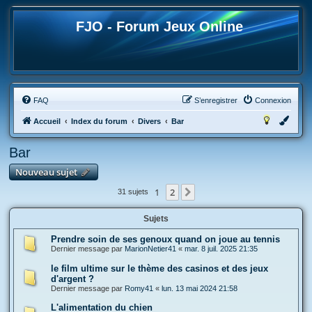
FJO - Forum Jeux Online
FAQ
S’enregistrer
Connexion
Accueil
Index du forum
Divers
Bar
Bar
Nouveau sujet
1
2
Suivante
31 sujets
Sujets
Prendre soin de ses genoux quand on joue au tennis
Dernier message par
MarionNetier41
«
mar. 8 juil. 2025 21:35
le film ultime sur le thème des casinos et des jeux
d'argent ?
Dernier message par
Romy41
«
lun. 13 mai 2024 21:58
L'alimentation du chien