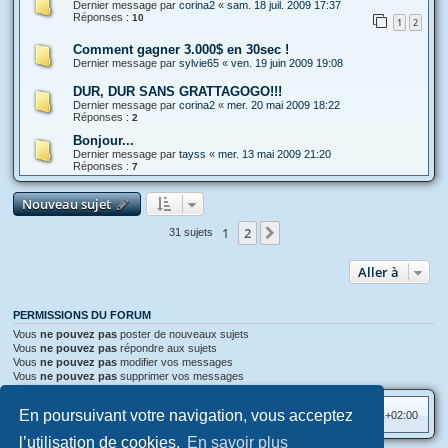
Dernier message par
corina2
«
sam. 18 juil. 2009 17:37
Réponses :
10
1
2
Comment gagner 3.000$ en 30sec !
Dernier message par
sylvie65
«
ven. 19 juin 2009 19:08
DUR, DUR SANS GRATTAGOGO!!!
Dernier message par
corina2
«
mer. 20 mai 2009 18:22
Réponses :
2
Bonjour...
Dernier message par
tayss
«
mer. 13 mai 2009 21:20
Réponses :
7
Nouveau sujet
1
2
Suivante
31 sujets
Aller à
PERMISSIONS DU FORUM
Vous
ne pouvez pas
poster de nouveaux sujets
Vous
ne pouvez pas
répondre aux sujets
Vous
ne pouvez pas
modifier vos messages
Vous
ne pouvez pas
supprimer vos messages
En poursuivant votre navigation, vous acceptez
Accueil
Index du forum
Heures au format
UTC+02:00
l’utilisation de cookies.
En savoir plus