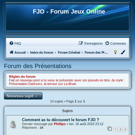
FJO - Forum Jeux Online
FAQ
S’enregistrer
Connexion
Accueil
Index du forum
Forum Général
Forum des Présentations
Forum des Présentations
Règles du forum
Fait un nouveau post si tu veux te présenter avec ton pseudo en titre, du style :
Présentation Darkxerz, la terreur sur La Brute
Nouveau sujet
14 sujets • Page
1
sur
1
Sujets
Comment as tu découvert le forum FJO ?
Dernier message par
Phillips
«
lun. 16 août 2010 23:12
Réponses :
28
1
2
3