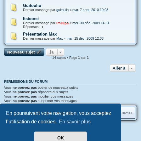
Guitoulio
Dernier message par
guitoulio
«
mar. 7 sept. 2010 10:03
Itsboost
Dernier message par
Phillips
«
mer. 30 déc. 2009 14:31
Réponses :
1
Présentation Max
Dernier message par
Max
«
mar. 15 déc. 2009 12:33
Nouveau sujet
14 sujets • Page
1
sur
1
Aller à
PERMISSIONS DU FORUM
Vous
ne pouvez pas
poster de nouveaux sujets
Vous
ne pouvez pas
répondre aux sujets
Vous
ne pouvez pas
modifier vos messages
Vous
ne pouvez pas
supprimer vos messages
En poursuivant votre navigation, vous acceptez
Accueil
Index du forum
Heures au format
UTC+02:00
l’utilisation de cookies.
En savoir plus
Aero
style developed for phpBB
Développé par
phpBB
® Forum Software © phpBB Limited
OK
Traduit par
phpBB-fr.com