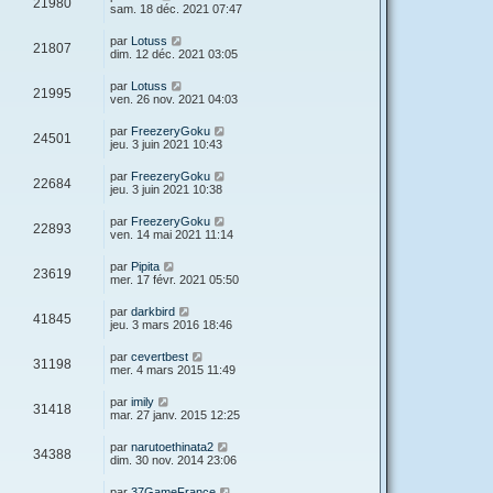
V
21980
i
a
e
sam. 18 déc. 2021 07:47
e
e
e
g
r
s
r
u
e
n
s
D
par
Lotuss
s
m
V
21807
i
a
e
dim. 12 déc. 2021 03:05
e
e
e
g
r
s
r
u
e
n
s
D
par
Lotuss
s
m
V
21995
i
a
e
ven. 26 nov. 2021 04:03
e
e
e
g
r
s
r
u
e
n
s
D
par
FreezeryGoku
s
m
V
24501
i
a
e
jeu. 3 juin 2021 10:43
e
e
e
g
r
s
r
u
e
n
s
D
par
FreezeryGoku
s
m
V
22684
i
a
e
jeu. 3 juin 2021 10:38
e
e
e
g
r
s
r
u
e
n
s
D
par
FreezeryGoku
s
m
V
22893
i
a
e
ven. 14 mai 2021 11:14
e
e
e
g
r
s
r
u
e
n
s
D
par
Pipita
s
m
V
23619
i
a
e
mer. 17 févr. 2021 05:50
e
e
e
g
r
s
r
u
e
n
s
D
par
darkbird
s
m
V
41845
i
a
e
jeu. 3 mars 2016 18:46
e
e
e
g
r
s
r
u
e
n
s
D
par
cevertbest
s
m
V
31198
i
a
e
mer. 4 mars 2015 11:49
e
e
e
g
r
s
r
u
e
n
s
D
par
imily
s
m
V
31418
i
a
e
mar. 27 janv. 2015 12:25
e
e
e
g
r
s
r
u
e
n
s
D
par
narutoethinata2
s
m
V
34388
i
a
e
dim. 30 nov. 2014 23:06
e
e
e
g
r
s
r
u
e
n
s
D
par
37GameFrance
m