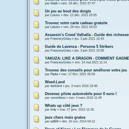
par
Naidi
»
sam. 18 déc. 2021 07:47
Un jeu au bout des doigts
par
Lotuss
»
dim. 12 déc. 2021 03:05
Trouvez votre carte cadeau gratuite
par
Lotuss
»
ven. 26 nov. 2021 04:03
Assassin's Creed Valhalla - Guide des richesse
par
FreezeryGoku
»
jeu. 3 juin 2021 10:43
Guide de Lavenza - Persona 5 Strikers
par
FreezeryGoku
»
jeu. 3 juin 2021 10:38
YAKUZA: LIKE A DRAGON - COMMENT GAGN
par
FreezeryGoku
»
ven. 14 mai 2021 11:14
Trouvez des conseils pour améliorer votre jeu
par
Pipita
»
mer. 17 févr. 2021 05:50
Weed-Land
par
darkbird
»
jeu. 3 mars 2016 18:46
Devenez pilote automobile pour 0 euro !
par
cevertbest
»
mer. 4 mars 2015 11:49
Whats up côté jeux ?
par
imily
»
mar. 27 janv. 2015 12:25
jeux chers mais gratos
par
adil09
»
dim. 16 nov. 2014 04:12