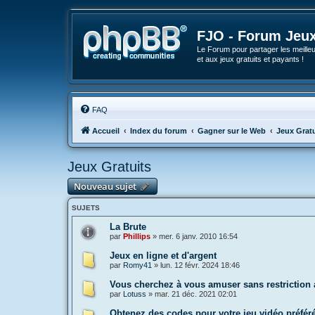
FJO - Forum Jeux
Le Forum pour partager les meilleu
et aux jeux gratuits et payants !
FAQ
Accueil
Index du forum
Gagner sur le Web
Jeux Gratu
Jeux Gratuits
Nouveau sujet
SUJETS
La Brute
par
Phillips
»
mer. 6 janv. 2010 16:54
Jeux en ligne et d'argent
par
Romy41
»
lun. 12 févr. 2024 18:46
Vous cherchez à vous amuser sans restriction a
par
Lotuss
»
mar. 21 déc. 2021 02:01
Obtenez des codes pour votre jeu vidéo préfér