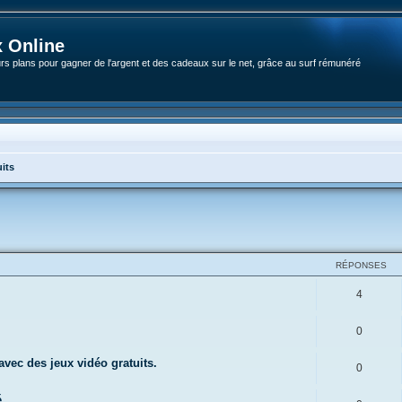
 Online
rs plans pour gagner de l'argent et des cadeaux sur le net, grâce au surf rémunéré
its
RÉPONSES
R
4
é
R
0
p
é
vec des jeux vidéo gratuits.
o
R
0
p
n
é
é
o