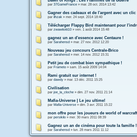
Dawn of Kings : Les Flammes de la Guerre
par
37GameFrance
»
mar. 28 oct. 2014 13:42
Gagner des cadeaux et de l'argent avec un clic
par
ilhzak
»
mer. 24 sept. 2014 18:40
Télécharger Flappy Bird maintenant pour l'ind
par
zwawitotti10
»
ven. 1 août 2014 15:48
gagnez un an d'essence avec Centaure !
par
Sarahensd
»
mar. 27 nov. 2012 12:20
Nouveau jeu concours Centrale-Brico
par
Sarahensd
»
mer. 14 nov. 2012 15:31
Petit jeu de combat bien sympathique !
par
Frameto
»
sam. 15 août 2009 14:04
Rami gratuit sur internet !
par
dawdy
»
mar. 13 déc. 2011 15:25
Civilisation
par
joe_la_cloche
»
dim. 27 nov. 2011 21:14
Mafia-Universe | Le jeu ultime!
par
Mafia-Universe
»
dim. 3 avr. 2011 15:22
mon offre pour les joueurs de world of warcraf
par
persikilo
»
mer. 30 mars 2011 08:39
Gagnez un an de cinéma pour toute la famille !
par
Sarahensd
»
lun. 28 mars 2011 11:12