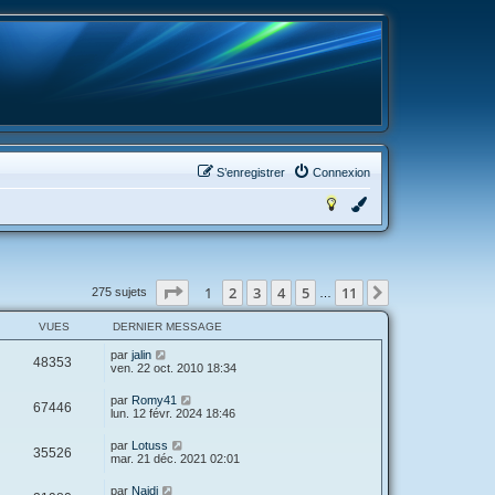
S’enregistrer
Connexion
Page
1
sur
11
1
2
3
4
5
11
Suivante
275 sujets
…
VUES
DERNIER MESSAGE
D
par
jalin
V
48353
e
ven. 22 oct. 2010 18:34
r
u
n
D
par
Romy41
V
67446
i
e
lun. 12 févr. 2024 18:46
e
e
r
r
u
n
D
par
Lotuss
s
m
V
35526
i
e
mar. 21 déc. 2021 02:01
e
e
e
r
s
r
u
n
s
D
par
Naidi
s
m