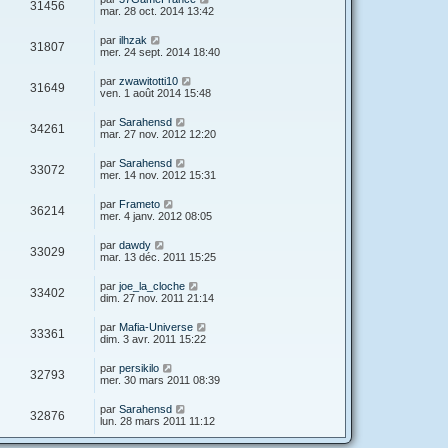
s
V
31456
i
a
e
mar. 28 oct. 2014 13:42
e
e
e
g
r
s
r
u
e
n
s
D
par
ilhzak
s
m
V
31807
i
a
e
mer. 24 sept. 2014 18:40
e
e
e
g
r
s
r
u
e
n
s
D
par
zwawitotti10
s
m
V
31649
i
a
e
ven. 1 août 2014 15:48
e
e
e
g
r
s
r
u
e
n
s
D
par
Sarahensd
s
m
V
34261
i
a
e
mar. 27 nov. 2012 12:20
e
e
e
g
r
s
r
u
e
n
s
D
par
Sarahensd
s
m
V
33072
i
a
e
mer. 14 nov. 2012 15:31
e
e
e
g
r
s
r
u
e
n
s
D
par
Frameto
s
m
V
36214
i
a
e
mer. 4 janv. 2012 08:05
e
e
e
g
r
s
r
u
e
n
s
D
par
dawdy
s
m
V
33029
i
a
e
mar. 13 déc. 2011 15:25
e
e
e
g
r
s
r
u
e
n
s
D
par
joe_la_cloche
s
m
V
33402
i
a
e
dim. 27 nov. 2011 21:14
e
e
e
g
r
s
r
u
e
n
s
D
par
Mafia-Universe
s
m
V
33361
i
a
e
dim. 3 avr. 2011 15:22
e
e
e
g
r
s
r
u
e
n
s
D
par
persikilo
s
m
V
32793
i
a
e
mer. 30 mars 2011 08:39
e
e
e
g
r
s
r
u
e
n
s
D
par
Sarahensd
s
m
V
32876
i
a
e
lun. 28 mars 2011 11:12
e
e
e
g
r
s
r
u
e
n
s