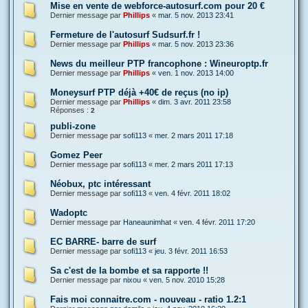
Mise en vente de webforce-autosurf.com pour 20 €
Dernier message par
Phillips
«
mar. 5 nov. 2013 23:41
Fermeture de l'autosurf Sudsurf.fr !
Dernier message par
Phillips
«
mar. 5 nov. 2013 23:36
News du meilleur PTP francophone : Wineuroptp.fr
Dernier message par
Phillips
«
ven. 1 nov. 2013 14:00
Moneysurf PTP déjà +40€ de reçus (no ip)
Dernier message par
Phillips
«
dim. 3 avr. 2011 23:58
Réponses :
2
publi-zone
Dernier message par
sofi113
«
mer. 2 mars 2011 17:18
Gomez Peer
Dernier message par
sofi113
«
mer. 2 mars 2011 17:13
Néobux, ptc intéressant
Dernier message par
sofi113
«
ven. 4 févr. 2011 18:02
Wadoptc
Dernier message par
Haneaunimhat
«
ven. 4 févr. 2011 17:20
EC BARRE- barre de surf
Dernier message par
sofi113
«
jeu. 3 févr. 2011 16:53
Sa c'est de la bombe et sa rapporte !!
Dernier message par
nixou
«
ven. 5 nov. 2010 15:28
Fais moi connaitre.com - nouveau - ratio 1.2:1