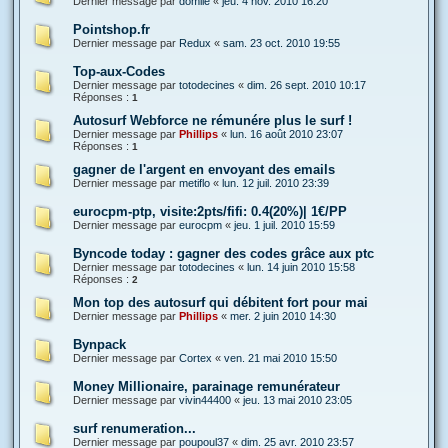
Dernier message par
domile
«
jeu. 4 nov. 2010 16:20
Pointshop.fr
Dernier message par
Redux
«
sam. 23 oct. 2010 19:55
Top-aux-Codes
Dernier message par
totodecines
«
dim. 26 sept. 2010 10:17
Réponses :
1
Autosurf Webforce ne rémunére plus le surf !
Dernier message par
Phillips
«
lun. 16 août 2010 23:07
Réponses :
1
gagner de l'argent en envoyant des emails
Dernier message par
metiflo
«
lun. 12 juil. 2010 23:39
eurocpm-ptp, visite:2pts/fifi: 0.4(20%)| 1€/PP
Dernier message par
eurocpm
«
jeu. 1 juil. 2010 15:59
Byncode today : gagner des codes grâce aux ptc
Dernier message par
totodecines
«
lun. 14 juin 2010 15:58
Réponses :
2
Mon top des autosurf qui débitent fort pour mai
Dernier message par
Phillips
«
mer. 2 juin 2010 14:30
Bynpack
Dernier message par
Cortex
«
ven. 21 mai 2010 15:50
Money Millionaire, parainage remunérateur
Dernier message par
vivin44400
«
jeu. 13 mai 2010 23:05
surf renumeration...
Dernier message par
poupoul37
«
dim. 25 avr. 2010 23:57