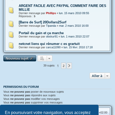
ARGENT FACILE AVEC PAYPAL COMMENT FAIRE DES
MILLIE
Dernier message par
Phillips
«
lun. 15 mars 2010 09:55
Réponses :
5
[Barre de Surf] 20Dollars2Surf
Dernier message par
Tipanda
«
mar. 2 mars 2010 16:00
Portail du gain et ça marche
Dernier message par
obskur91
«
lun. 1 mars 2010 22:07
netcnet liens qui rénumer c es grartuit
Dernier message par
carca11090
«
lun. 15 févr. 2010 17:18
Nouveau sujet
1
2
Suivante
39 sujets
Aller à
PERMISSIONS DU FORUM
Vous
ne pouvez pas
poster de nouveaux sujets
Vous
ne pouvez pas
répondre aux sujets
Vous
ne pouvez pas
modifier vos messages
Vous
ne pouvez pas
supprimer vos messages
En poursuivant votre navigation, vous acceptez
Accueil
Index du forum
Heures au format
UTC+02:00