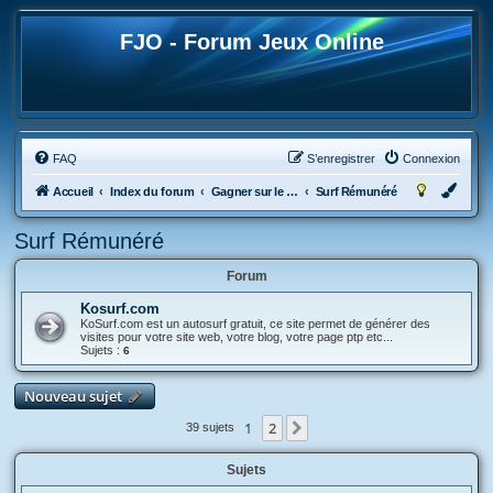
FJO - Forum Jeux Online
FAQ
S’enregistrer
Connexion
Accueil
Index du forum
Gagner sur le Web
Surf Rémunéré
Surf Rémunéré
Forum
Kosurf.com
KoSurf.com est un autosurf gratuit, ce site permet de générer des
visites pour votre site web, votre blog, votre page ptp etc...
Sujets :
6
Nouveau sujet
1
2
Suivante
39 sujets
Sujets