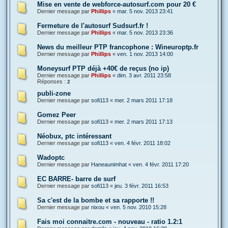
Mise en vente de webforce-autosurf.com pour 20 €
Dernier message par
Phillips
«
mar. 5 nov. 2013 23:41
Fermeture de l'autosurf Sudsurf.fr !
Dernier message par
Phillips
«
mar. 5 nov. 2013 23:36
News du meilleur PTP francophone : Wineuroptp.fr
Dernier message par
Phillips
«
ven. 1 nov. 2013 14:00
Moneysurf PTP déjà +40€ de reçus (no ip)
Dernier message par
Phillips
«
dim. 3 avr. 2011 23:58
Réponses :
2
publi-zone
Dernier message par
sofi113
«
mer. 2 mars 2011 17:18
Gomez Peer
Dernier message par
sofi113
«
mer. 2 mars 2011 17:13
Néobux, ptc intéressant
Dernier message par
sofi113
«
ven. 4 févr. 2011 18:02
Wadoptc
Dernier message par
Haneaunimhat
«
ven. 4 févr. 2011 17:20
EC BARRE- barre de surf
Dernier message par
sofi113
«
jeu. 3 févr. 2011 16:53
Sa c'est de la bombe et sa rapporte !!
Dernier message par
nixou
«
ven. 5 nov. 2010 15:28
Fais moi connaitre.com - nouveau - ratio 1.2:1