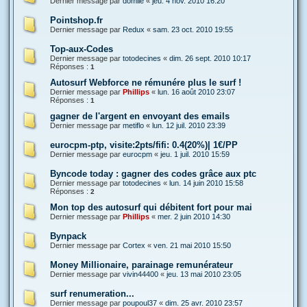
Dernier message par
domile
«
jeu. 4 nov. 2010 16:20
Pointshop.fr
Dernier message par
Redux
«
sam. 23 oct. 2010 19:55
Top-aux-Codes
Dernier message par
totodecines
«
dim. 26 sept. 2010 10:17
Réponses :
1
Autosurf Webforce ne rémunére plus le surf !
Dernier message par
Phillips
«
lun. 16 août 2010 23:07
Réponses :
1
gagner de l'argent en envoyant des emails
Dernier message par
metiflo
«
lun. 12 juil. 2010 23:39
eurocpm-ptp, visite:2pts/fifi: 0.4(20%)| 1€/PP
Dernier message par
eurocpm
«
jeu. 1 juil. 2010 15:59
Byncode today : gagner des codes grâce aux ptc
Dernier message par
totodecines
«
lun. 14 juin 2010 15:58
Réponses :
2
Mon top des autosurf qui débitent fort pour mai
Dernier message par
Phillips
«
mer. 2 juin 2010 14:30
Bynpack
Dernier message par
Cortex
«
ven. 21 mai 2010 15:50
Money Millionaire, parainage remunérateur
Dernier message par
vivin44400
«
jeu. 13 mai 2010 23:05
surf renumeration...
Dernier message par
poupoul37
«
dim. 25 avr. 2010 23:57