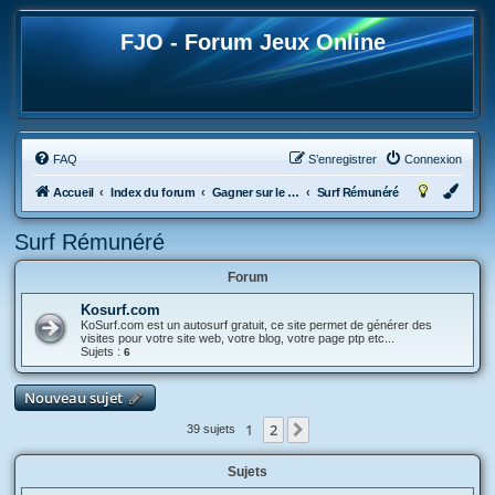
FJO - Forum Jeux Online
FAQ
S’enregistrer
Connexion
Accueil
Index du forum
Gagner sur le Web
Surf Rémunéré
Surf Rémunéré
Forum
Kosurf.com
KoSurf.com est un autosurf gratuit, ce site permet de générer des
visites pour votre site web, votre blog, votre page ptp etc...
Sujets :
6
Nouveau sujet
1
2
Suivante
39 sujets
Sujets