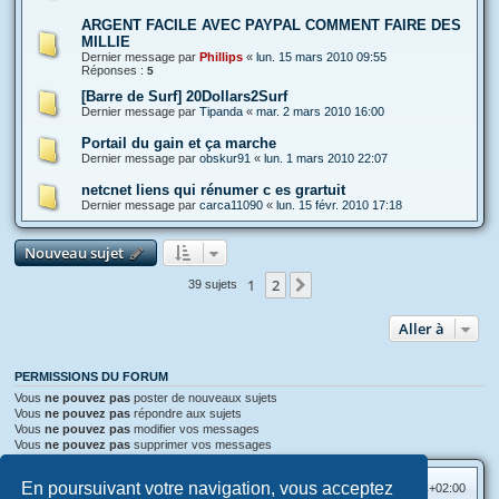
ARGENT FACILE AVEC PAYPAL COMMENT FAIRE DES
MILLIE
Dernier message par
Phillips
«
lun. 15 mars 2010 09:55
Réponses :
5
[Barre de Surf] 20Dollars2Surf
Dernier message par
Tipanda
«
mar. 2 mars 2010 16:00
Portail du gain et ça marche
Dernier message par
obskur91
«
lun. 1 mars 2010 22:07
netcnet liens qui rénumer c es grartuit
Dernier message par
carca11090
«
lun. 15 févr. 2010 17:18
Nouveau sujet
1
2
Suivante
39 sujets
Aller à
PERMISSIONS DU FORUM
Vous
ne pouvez pas
poster de nouveaux sujets
Vous
ne pouvez pas
répondre aux sujets
Vous
ne pouvez pas
modifier vos messages
Vous
ne pouvez pas
supprimer vos messages
En poursuivant votre navigation, vous acceptez
Accueil
Index du forum
Heures au format
UTC+02:00