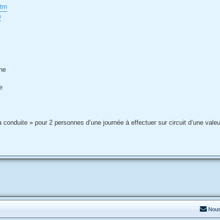
htm
m
gne
e
onduite » pour 2 personnes d’une journée à effectuer sur circuit d’une valeu
Nous