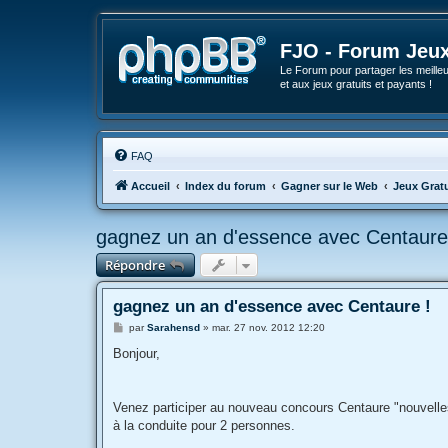
FJO - Forum Jeux
Le Forum pour partager les meilleu
et aux jeux gratuits et payants !
FAQ
Accueil
Index du forum
Gagner sur le Web
Jeux Gratu
gagnez un an d'essence avec Centaure
Répondre
gagnez un an d'essence avec Centaure !
M
par
Sarahensd
»
mar. 27 nov. 2012 12:20
e
s
Bonjour,
s
a
g
e
Venez participer au nouveau concours Centaure "nouvelle
à la conduite pour 2 personnes.