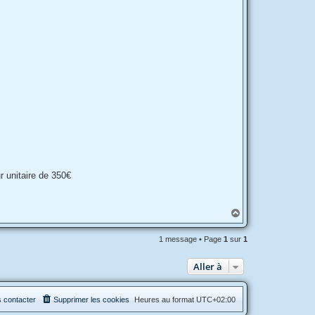
r unitaire de 350€
H
a
u
1 message • Page
1
sur
1
t
Aller à
 contacter
Supprimer les cookies
Heures au format
UTC+02:00