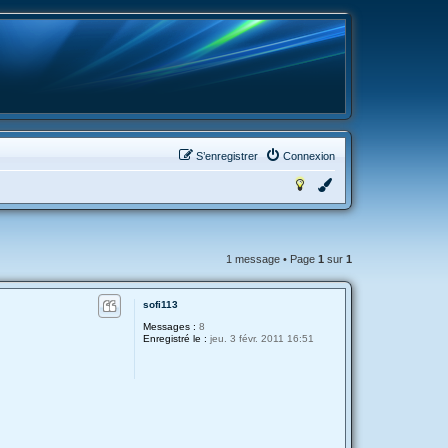
S’enregistrer
Connexion
1 message • Page
1
sur
1
sofi113
Messages :
8
Enregistré le :
jeu. 3 févr. 2011 16:51