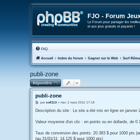
FJO - Forum Jeux
Le Forum pour partager les meilleu
et aux jeux gratuits et payants !
FAQ
Accueil
Index du forum
Gagner sur le Web
Surf Rému
publi-zone
Répondre
publi-zone
M
par
sofi113
»
mer. 2 mars 2011 17:18
e
s
Description du site : Le site a été mis en ligne en janvi
s
a
g
Valeur moyenne d'un clic : en points ou en dollards, de 0.
e
Taux de conversion des points: 20.383 $ pour 1000 pts (a
(au 31/01/11: 14.125 $ pour 1000 pts)