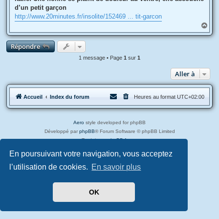
e
d’un petit garçon
http://www.20minutes.fr/insolite/152469 ... tit-garcon
H
a
u
Répondre
t
1 message • Page
1
sur
1
Aller à
Accueil
Index du forum
Heures au format
UTC+02:00
Aero
style developed for phpBB
Développé par
phpBB
® Forum Software © phpBB Limited
Traduit par
phpBB-fr.com
Confidentialité
|
Conditions
En poursuivant votre navigation, vous acceptez
l’utilisation de cookies.
En savoir plus
OK