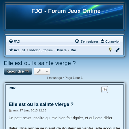
FJO - Forum Jeux Online
FAQ
S’enregistrer
Connexion
Accueil
Index du forum
Divers
Bar
Elle est ou la sainte vierge ?
Répondre
1 message • Page
1
sur
1
imily
Elle est ou la sainte vierge ?
M
mar. 27 janv. 2015 12:29
e
s
Un petit news insolite qui m'a bien fait rigoler, et qui date d'hier.
s
a
g
Italie: Une nonne se plaint de douleur au ventre, elle accouche